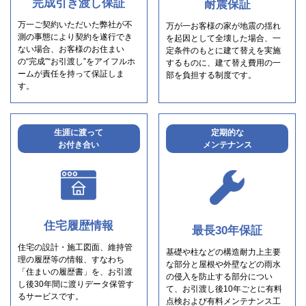
完成引き渡し保証
耐震保証
万一ご契約いただいた弊社が不
万が一お客様の家が地震の揺れ
測の事態により契約を遂行でき
を起因として全壊した場合、一
ない場合、お客様のお住まい
定条件のもとに建て替えを実施
の“完成”“お引渡し”をアイフルホ
するものに、建て替え費用の一
ームが責任を持って保証しま
部を負担する制度です。
す。
生涯に渡って
定期的な
お付き合い
メンテナンス
住宅履歴情報
最長30年保証
住宅の設計・施工図面、維持管
基礎や柱などの構造耐力上主要
理の履歴等の情報、すなわち
な部分と屋根や外壁などの雨水
「住まいの履歴書」を、お引渡
の侵入を防止する部分につい
し後30年間に渡りデータ保管す
て、お引渡し後10年ごとに有料
るサービスです。
点検および有料メンテナンス工