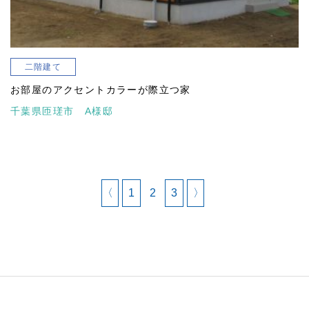
二階建て
お部屋のアクセントカラーが際立つ家
千葉県匝瑳市 A様邸
〈
1
2
3
〉