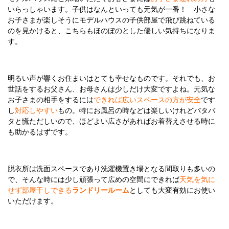
いらっしゃいます。子供はなんといっても元気が一番！ 小さな
お子さまが楽しそうにモデルハウスの子供部屋で飛び跳ねている
のを見かけると、こちらもほのぼのとした優しい気持ちになりま
す。
明るい声が響くお住まいはとても幸せなものです。それでも、お
世話をするお父さん、お母さんは少しだけ大変ですよね。元気な
お子さまの相手をするには
できれば広いスペースの方が安全
です
し
対応しやすい
もの。特にお風呂の時などは楽しいけれどバタバ
タと慌ただしいので、ほどよい広さがあればお着替えさせる時に
も助かるはずです。
脱衣所は洗面スペースであり洗濯機置き場となる間取りも多いの
で、そんな時には少し頑張って広めの空間にできれば
天気を気に
せず部屋干しできる
ランドリールーム
としても大変有効にお使い
いただけます。