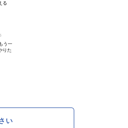
える
6
】もう一
やりた
さい