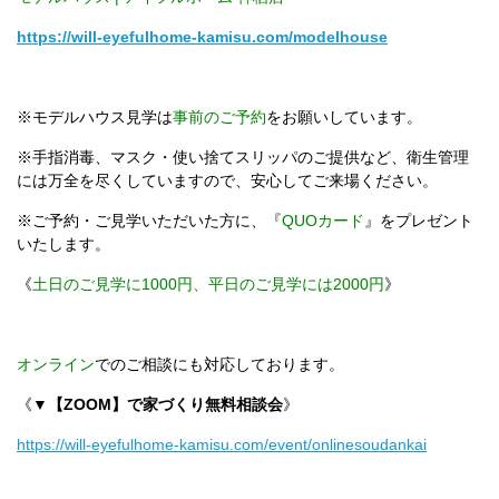
https://will-eyefulhome-kamisu.com/modelhouse
※モデルハウス見学は
事前のご予約
をお願いしています。
※手指消毒、マスク・使い捨てスリッパのご提供など、衛生管理
には万全を尽くしていますので、安心してご来場ください。
※ご予約・ご見学いただいた方に、『
QUOカード
』をプレゼント
いたします。
《
土日のご見学に1000円、平日のご見学には2000円
》
オンライン
でのご相談にも対応しております。
《
▼【ZOOM】で家づくり無料相談会
》
https://will-eyefulhome-kamisu.com/event/onlinesoudankai