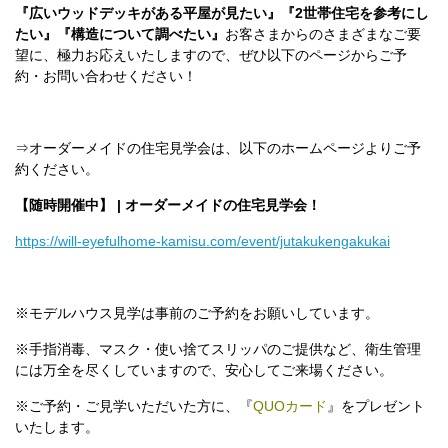
『広いウッドデッキがある平屋が見たい』『2世帯住宅を参考にし
たい』『構造について調べたい』
お客さまからのさまざまなご要
望に、極力お応えいたしますので、ぜひ以下のページからご予
約・お問い合わせください！
⇒オーダーメイドの住宅見学会は、以下のホームページよりご予
約ください。
【随時開催中】 | オーダーメイドの住宅見学会！
https://will-eyefulhome-kamisu.com/event/jutakukengakukai
※モデルハウス見学は事前のご予約をお願いしています。
※手指消毒、マスク・使い捨てスリッパのご提供など、衛生管理
には万全を尽くしていますので、安心してご来場ください。
※ご予約・ご見学いただいた方に、『
QUOカード
』をプレゼント
いたします。