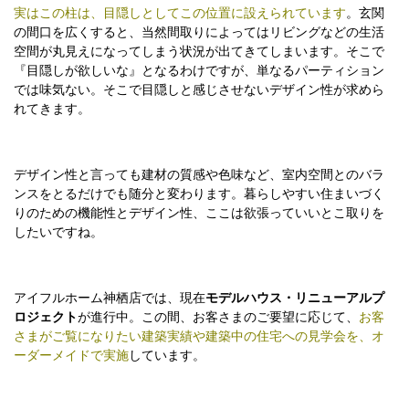
実はこの柱は、目隠しとしてこの位置に設えられています
。玄関
の間口を広くすると、当然間取りによってはリビングなどの生活
空間が丸見えになってしまう状況が出てきてしまいます。そこで
『目隠しが欲しいな』となるわけですが、単なるパーティション
では味気ない。そこで目隠しと感じさせないデザイン性が求めら
れてきます。
デザイン性と言っても建材の質感や色味など、室内空間とのバラ
ンスをとるだけでも随分と変わります。暮らしやすい住まいづく
りのための機能性とデザイン性、ここは欲張っていいとこ取りを
したいですね。
アイフルホーム神栖店では、現在
モデルハウス・リニューアルプ
ロジェクト
が進行中。この間、お客さまのご要望に応じて、
お客
さまがご覧になりたい建築実績や建築中の住宅への見学会を、オ
ーダーメイドで実施
しています。