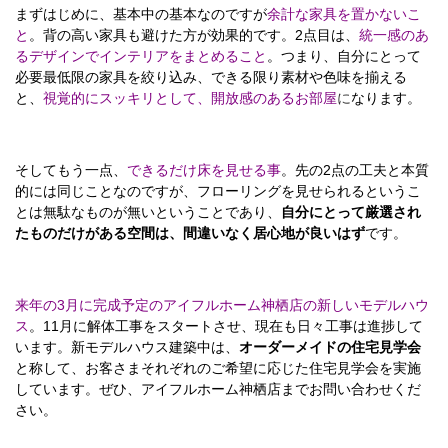
まずはじめに、基本中の基本なのですが
余計な家具を置かないこ
と
。背の高い家具も避けた方が効果的です。2点目は、
統一感のあ
るデザインでインテリアをまとめること
。つまり、自分にとって
必要最低限の家具を絞り込み、できる限り素材や色味を揃える
と、
視覚的にスッキリとして、開放感のあるお部屋
に
なります。
そしてもう一点、
できるだけ床を見せる事
。先の2点の工夫と本質
的には同じことなのですが、フローリングを見せられるというこ
とは無駄なものが無いということであり、
自分にとって厳選され
たものだけがある空間は、間違いなく居心地が良いはず
です。
来年の3月に完成予定のアイフルホーム神栖店の新しいモデルハウ
ス
。11月に解体工事をスタートさせ、現在も日々工事は進捗して
います。新モデルハウス建築中は、
オーダーメイドの住宅見学会
と称して、お客さまそれぞれのご希望に応じた住宅見学会を実施
しています。ぜひ、アイフルホーム神栖店までお問い合わせくだ
さい。